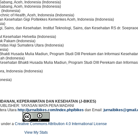
Sabang, Aceh, Indonesia (Indonesia)
Sabang, Aceh, Indonesia (Indonesia)
 (Indonesia)
echnic of Health, Aceh, Indonesia (Indonesia)
san Kesehatan Gigi Poltekkes Kemenkes Aceh, Indonesia (Indonesia)
sia)
gi, Sains, dan Kesehatan. Institut Teknologi, Sains, dan Kesehatan RS dr. Soepra
tut Kesehatan Helvetia (Indonesia)
buk Pakam (Indonesia)
itas Haji Sumatera Utara (Indonesia)
esia)
 Bhakti Husada Mulia Madiun, Program Studi DIII Perekam dan Informasi Kesehatan
dah (Indonesia)
u Kesehatan Bhakti Husada Mulia Madiun, Program Studi DIII Perekam dan Informa
ora, Indonesia (Indonesia)
onesia)
IDANAN, KEPERAWATAN DAN KESEHATAN (J-BIKES)
PUBLISHER: YAYASAN MATA PENA MADANI
era Utara
http://jurnalbikes.com/index.php/bikes
dan Email:
jurnalbikes@gmail
d under a
Creative Commons Attribution 4.0 International License
View My Stats