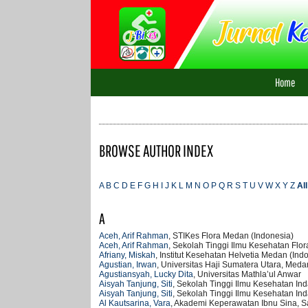
Home
BROWSE AUTHOR INDEX
A
B
C
D
E
F
G
H
I
J
K
L
M
N
O
P
Q
R
S
T
U
V
W
X
Y
Z
All
A
Aceh, Arif Rahman
, STIKes Flora Medan (Indonesia)
Aceh, Arif Rahman
, Sekolah Tinggi Ilmu Kesehatan Flor
Afriany, Miskah
, Institut Kesehatan Helvetia Medan (Ind
Agustian, Irwan
, Universitas Haji Sumatera Utara, Meda
Agustiansyah, Lucky Dita
, Universitas Mathla’ul Anwar
Aisyah Tanjung, Siti
, Sekolah Tinggi Ilmu Kesehatan Ind
Aisyah Tanjung, Siti
, Sekolah Tinggi Ilmu Kesehatan In
Al Kautsarina, Vara
, Akademi Keperawatan Ibnu Sina, S