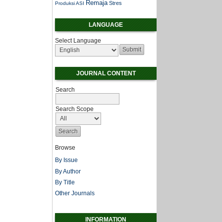
Remaja
Stres
Produksi ASI
LANGUAGE
Select Language
JOURNAL CONTENT
Search
Search Scope
Browse
By Issue
By Author
By Title
Other Journals
INFORMATION