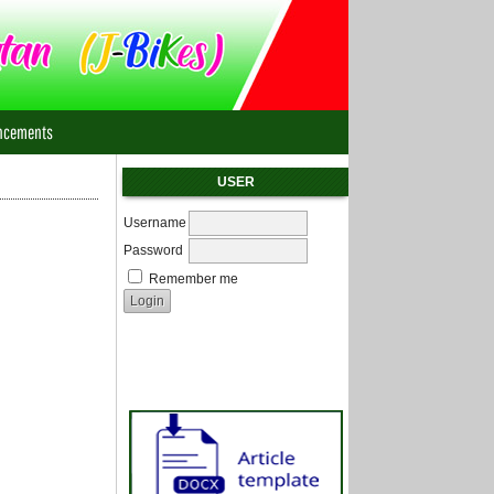
ncements
USER
Username
Password
Remember me