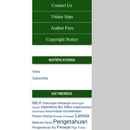
Contact Us
Visitor Stats
Author Fees
Copyright Notice
NOTIFICATIONS
View
Subscribe
KEYWORDS
BBLR
Dukungan Keluarga
Golongan
Hipertensi
Ibu Nifas
Implementasi
darah
Kecemasan
Keselamatan
Imunisasi
Lansia
Pasien
Kinerja
Kinerja Perawat
Pengetahuan
Motivasi
Nyeri
Perawat
Pengetahuan Ibu
Pijat Tuina