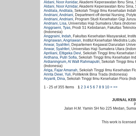
Aldani, Noor Asnidar
, Akademi Keperawatan Ibnu Sina, 
Aldani, Noor Aznidar
, Akademi Keperawatan Ibnu Sina, 
Andilala, Andilala
, Sekolah Tinggi Ilmu Kesehatan Indah
Andriani, Andriani
, Department off dental Nursing, Polyt
Andriani, Andriani
, Program Studi Kesehatan Gigi Juru
Andriani, Lisa
, Universitas Haji Sumatera Utara (Indone
Anggraeni, Tyas
, Prodi S1 Kebidanan, Fakultas Teknolo
(Indonesia)
Anggraini, Indah
, Fakultas Kesehatan Masyarakat, Insti
Angriawan, Angriawan
, Institut Kesehatan Medistra Lu
Anwar, Syahferi
, Departemen Kegawat Daruratan Univers
Anwar, Syahferi
, Universitas Haji Sumatera Utara (Indon
Apriliani, Eltigeka Devi
, Sekolah Tinggi Ilmu Kesehatan
Ardhana, Putri Sofia
, Sekolah Tinggi Ilmu Kesehatan In
Ardianingrum, Al Wafi Rahmaputri
, Sekolah Tinggi Ilm
(Indonesia)
Ariga, Fajar Amanah
, Sekolah Tinggi Ilmu Kesehatan Fl
Arinta Dewi, Yuli
, Politeknik Bina Trada (Indonesia)
Aryanti, Dina
, Sekolah Tinggi Ilmu Kesehatan Flora (Ind
1 - 25 of 355 Items
1
2
3
4
5
6
7
8
9
10
>
>>
JURNAL KEB
Jalan H.M. Yamin SH No 225 Medan, Sumat
This work is license